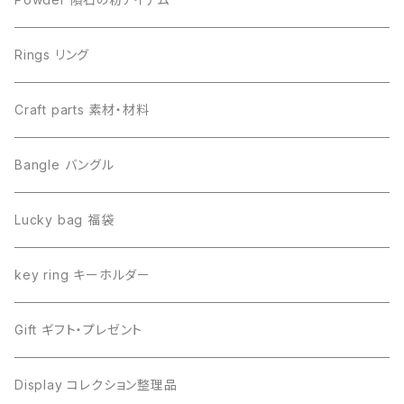
Libyan desert glass リビアングラス
Henbury ヘンブリー
Rings リング
Canyon Diablo キャニオンディアブロ
Sericho セリコ
Craft parts 素材・材料
Imilac イミラック
Libyan desert glass リビアングラス
Bangle バングル
Henbury ヘンブリー
Seymchan セイムチャン
Lucky bag 福袋
Dronino ドロニノ
Imilac イミラック
key ring キーホルダー
Moldavite モルダバイト
Moldavite モルダバイト
Gift ギフト・プレゼント
Seymchan セイムチャン
Dronino ドロニノ
Display コレクション整理品