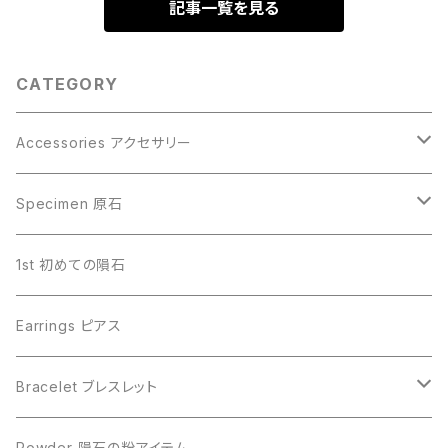
記事一覧を見る
CATEGORY
Accessories アクセサリー
Gibeon ギベオン
Specimen 原石
Aletai アルタイ
Gibeon ギベオン
1st 初めての隕石
Campo del Cielo カンポデルシエロ
Campo del Cielo カンポデルシエロ
Earrings ピアス
Muonionalusta ムオニオナルスタ
Aletai アルタイ
Bracelet ブレスレット
Sericho セリコ
Muonionalusta ムオニオナルスタ
ビーズ単品
Powder 隕石の粉アイテム