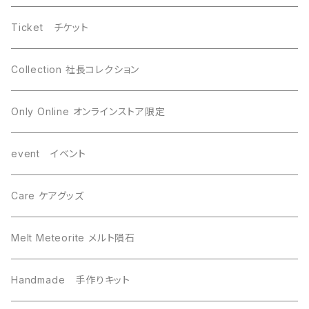
WireWrapping ワイヤーラッピング
Brahin ブラヒン
Ticket チケット
Gebel Kamil ゲベルカミル
Uruacu ウルアク
Collection 社長コレクション
Mundrabilla マンドラビラ
Canyon Diablo キャニオンディアブロ
Only Online オンラインストア限定
Saint-Aubin サントーバン
Agoudal アグダル
event イベント
Sikhote-Alin シホーテアリン
Chelyabinsk チェリャビンスク
Care ケアグッズ
others その他
Mundrabilla マンドラビラ
Melt Meteorite メルト隕石
Uruacu ウルアク
Chinga チンガー
Handmade 手作りキット