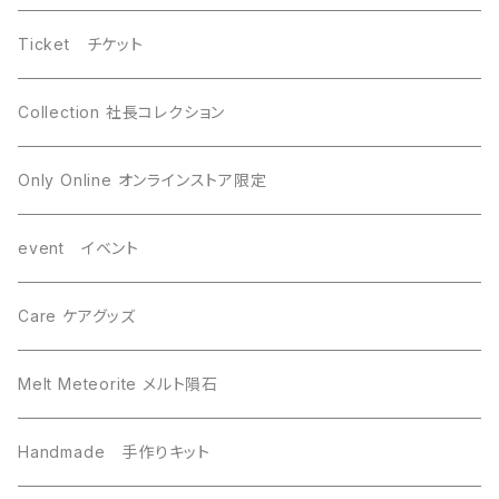
WireWrapping ワイヤーラッピング
Brahin ブラヒン
Ticket チケット
Gebel Kamil ゲベルカミル
Uruacu ウルアク
Collection 社長コレクション
Mundrabilla マンドラビラ
Canyon Diablo キャニオンディアブロ
Only Online オンラインストア限定
Saint-Aubin サントーバン
Agoudal アグダル
event イベント
Sikhote-Alin シホーテアリン
Chelyabinsk チェリャビンスク
Care ケアグッズ
others その他
Mundrabilla マンドラビラ
Melt Meteorite メルト隕石
Uruacu ウルアク
Chinga チンガー
Handmade 手作りキット