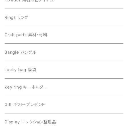
Libyan desert glass リビアングラス
Henbury ヘンブリー
Rings リング
Canyon Diablo キャニオンディアブロ
Sericho セリコ
Craft parts 素材・材料
Imilac イミラック
Libyan desert glass リビアングラス
Bangle バングル
Henbury ヘンブリー
Seymchan セイムチャン
Lucky bag 福袋
Dronino ドロニノ
Imilac イミラック
key ring キーホルダー
Moldavite モルダバイト
Moldavite モルダバイト
Gift ギフト・プレゼント
Seymchan セイムチャン
Dronino ドロニノ
Display コレクション整理品