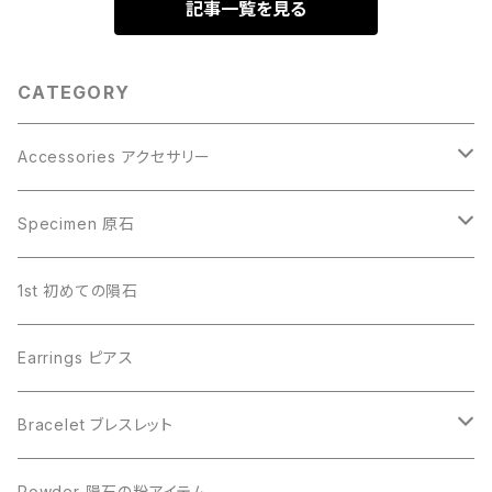
記事一覧を見る
CATEGORY
Accessories アクセサリー
Gibeon ギベオン
Specimen 原石
Aletai アルタイ
Gibeon ギベオン
1st 初めての隕石
Campo del Cielo カンポデルシエロ
Campo del Cielo カンポデルシエロ
Earrings ピアス
Muonionalusta ムオニオナルスタ
Aletai アルタイ
Bracelet ブレスレット
Sericho セリコ
Muonionalusta ムオニオナルスタ
ビーズ単品
Powder 隕石の粉アイテム