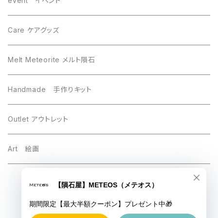
event イベント
Sikhote-Alin シホーテアリン
Chelyabinsk チェリャビンスク
Care ケアグッズ
others その他
Mundrabilla マンドラビラ
Melt Meteorite メルト隕石
Uruacu ウルアク
Chinga チンガー
Handmade 手作りキット
Brahin ブラヒン
Taza タザ
Outlet アウトレット
Chinga チンガ―
Gebel Kamil ゲベルカミル
Art 絵画
Luna 月の隕石
Saint-Aubin サントーバン
© 【隕石屋】METEOS（メテオス）
Esquel エスケル
Mars 火星
Powered by