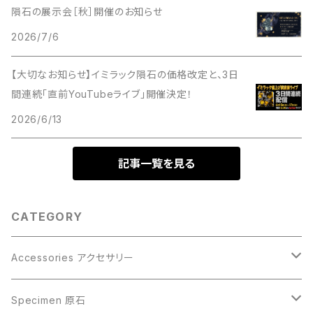
隕石の展示会［秋］開催のお知らせ
2026/7/6
【大切なお知らせ】イミラック隕石の価格改定と、3日
間連続「直前YouTubeライブ」開催決定！
2026/6/13
記事一覧を見る
CATEGORY
Accessories アクセサリー
Gibeon ギベオン
Specimen 原石