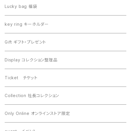
Henbury ヘンブリー
Seymchan セイムチャン
Lucky bag 福袋
Dronino ドロニノ
Imilac イミラック
key ring キーホルダー
Moldavite モルダバイト
Moldavite モルダバイト
Gift ギフト・プレゼント
Seymchan セイムチャン
Dronino ドロニノ
Display コレクション整理品
WireWrapping ワイヤーラッピング
Brahin ブラヒン
Ticket チケット
Gebel Kamil ゲベルカミル
Uruacu ウルアク
Collection 社長コレクション
Mundrabilla マンドラビラ
Canyon Diablo キャニオンディアブロ
Only Online オンラインストア限定
Saint-Aubin サントーバン
Agoudal アグダル