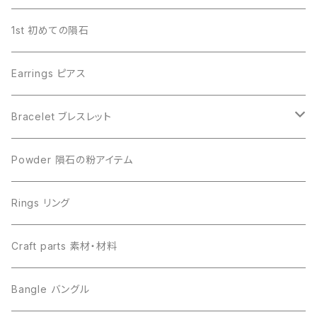
Aletai アルタイ
Gibeon ギベオン
1st 初めての隕石
Campo del Cielo カンポデルシエロ
Campo del Cielo カンポデルシエロ
Earrings ピアス
Muonionalusta ムオニオナルスタ
Aletai アルタイ
Bracelet ブレスレット
Sericho セリコ
Muonionalusta ムオニオナルスタ
ビーズ単品
Powder 隕石の粉アイテム
Libyan desert glass リビアングラス
Henbury ヘンブリー
Rings リング
Canyon Diablo キャニオンディアブロ
Sericho セリコ
Craft parts 素材・材料
Imilac イミラック
Libyan desert glass リビアングラス
Bangle バングル