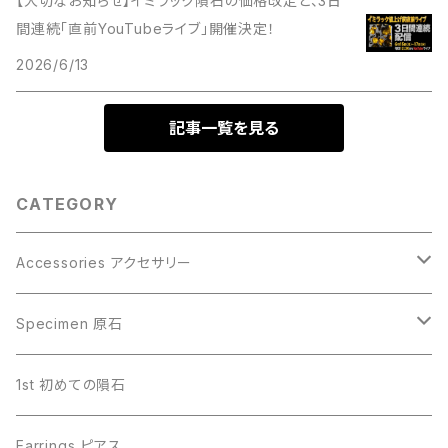
【大切なお知らせ】イミラック隕石の価格改定と、3日
間連続「直前YouTubeライブ」開催決定！
2026/6/13
記事一覧を見る
CATEGORY
Accessories アクセサリー
Gibeon ギベオン
Specimen 原石
Aletai アルタイ
Gibeon ギベオン
1st 初めての隕石
Campo del Cielo カンポデルシエロ
Campo del Cielo カンポデルシエロ
Earrings ピアス