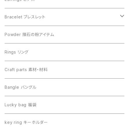
Muonionalusta ムオニオナルスタ
Aletai アルタイ
Bracelet ブレスレット
Sericho セリコ
Muonionalusta ムオニオナルスタ
ビーズ単品
Powder 隕石の粉アイテム
Libyan desert glass リビアングラス
Henbury ヘンブリー
Rings リング
Canyon Diablo キャニオンディアブロ
Sericho セリコ
Craft parts 素材・材料
Imilac イミラック
Libyan desert glass リビアングラス
Bangle バングル
Henbury ヘンブリー
Seymchan セイムチャン
Lucky bag 福袋
Dronino ドロニノ
Imilac イミラック
key ring キーホルダー