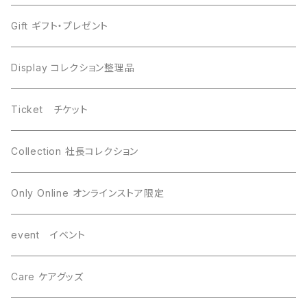
Moldavite モルダバイト
Moldavite モルダバイト
Gift ギフト・プレゼント
Seymchan セイムチャン
Dronino ドロニノ
Display コレクション整理品
WireWrapping ワイヤーラッピング
Brahin ブラヒン
Ticket チケット
Gebel Kamil ゲベルカミル
Uruacu ウルアク
Collection 社長コレクション
Mundrabilla マンドラビラ
Canyon Diablo キャニオンディアブロ
Only Online オンラインストア限定
Saint-Aubin サントーバン
Agoudal アグダル
event イベント
Sikhote-Alin シホーテアリン
Chelyabinsk チェリャビンスク
Care ケアグッズ