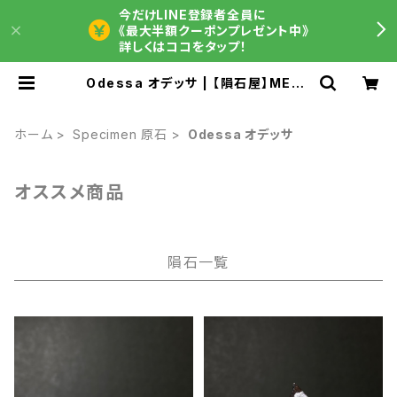
今だけLINE登録者全員に
《最大半額クーポンプレゼント中》
詳しくはココをタップ！
Odessa オデッサ | 【隕石屋】METE
OS（メテオス）
ホーム
Specimen 原石
Odessa オデッサ
オススメ商品
隕石一覧