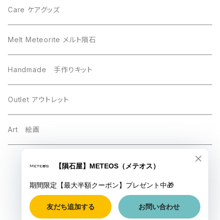
Sikhote-Alin シホーテアリン
Chelyabinsk チェリャビンスク
Care ケアグッズ
others その他
Mundrabilla マンドラビラ
Melt Meteorite メルト隕石
Uruacu ウルアク
Chinga チンガー
Handmade 手作りキット
Brahin ブラヒン
Taza タザ
Outlet アウトレット
Chinga チンガ―
Gebel Kamil ゲベルカミル
Art 絵画
Luna 月の隕石
Saint-Aubin サントーバン
© 【隕石屋】METEOS（メテオス）
Esquel エスケル
Mars 火星
Powered by
Baja California バハカリフォルニア
Sikhote-Alin シホーテアリン