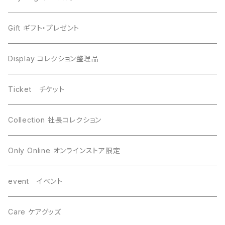
Moldavite モルダバイト
Moldavite モルダバイト
Gift ギフト・プレゼント
Seymchan セイムチャン
Dronino ドロニノ
Display コレクション整理品
WireWrapping ワイヤーラッピング
Brahin ブラヒン
Ticket チケット
Gebel Kamil ゲベルカミル
Uruacu ウルアク
Collection 社長コレクション
Mundrabilla マンドラビラ
Canyon Diablo キャニオンディアブロ
Only Online オンラインストア限定
Saint-Aubin サントーバン
Agoudal アグダル
event イベント
Sikhote-Alin シホーテアリン
Chelyabinsk チェリャビンスク
Care ケアグッズ