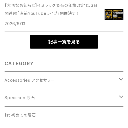
【大切なお知らせ】イミラック隕石の価格改定と、3日
間連続「直前YouTubeライブ」開催決定！
2026/6/13
記事一覧を見る
CATEGORY
Accessories アクセサリー
Gibeon ギベオン
Specimen 原石
Aletai アルタイ
Gibeon ギベオン
1st 初めての隕石