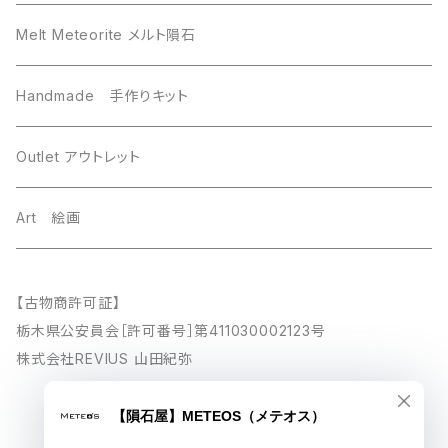
others その他
Mundrabilla マンドラビラ
Melt Meteorite メルト隕石
Uruacu ウルアク
Chinga チンガー
Handmade 手作りキット
Brahin ブラヒン
Taza タザ
Outlet アウトレット
Chinga チンガ―
Gebel Kamil ゲベルカミル
Art 絵画
Luna 月の隕石
Saint-Aubin サントーバン
【古物商許可証】
栃木県公安員会［許可番号］第411030002123号
Esquel エスケル
Mars 火星
株式会社REVIUS 山田紀弥
Baja California バハカリフォルニア
Sikhote-Alin シホーテアリン
© 【隕石屋】METEOS（メテオス）