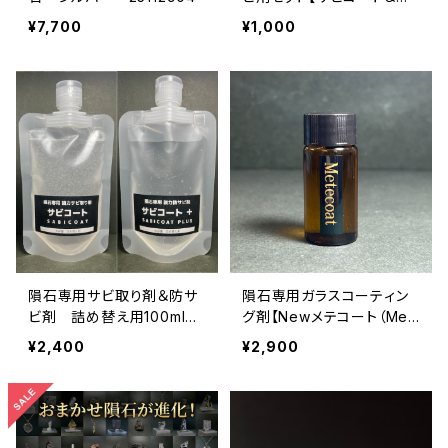
ビコート＋】
¥7,700
¥1,000
隕石専用サビ取り剤＆防サ
隕石専用ガラスコーティン
ビ剤 詰め替え用100mlセ
グ剤【Newメテコート（Met
ット【サビコート＆サビコー
ecoat）】
¥2,400
¥2,900
ト＋】