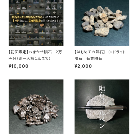
【初回限定】おまかせ隕石 2万
【はじめての隕石】コンドライト
円分（お一人様１点まで）
隕石 石質隕石
¥10,000
¥2,000