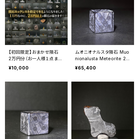
【初回限定】おまかせ隕石
ムオニオナルスタ隕石 Muo
2万円分（お一人様１点ま
nionalusta Meteorite 26
で）
080611
¥10,000
¥65,400