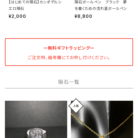
【はじめての隕石】カンポデルシ
隕石ボールペン ブラック 夢
エロ隕石
を書くための流れ星ボールペン
¥2,000
¥8,800
ー無料ギフトラッピングー
ご注文時、備考欄にてお申し付けください。
隕石一覧