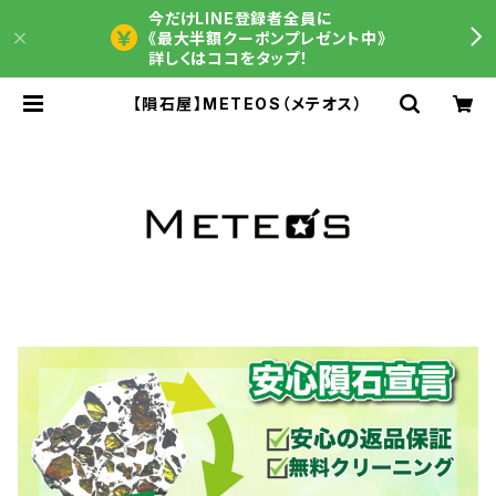
今だけLINE登録者全員に
《最大半額クーポンプレゼント中》
詳しくはココをタップ！
【隕石屋】METEOS（メテオス）