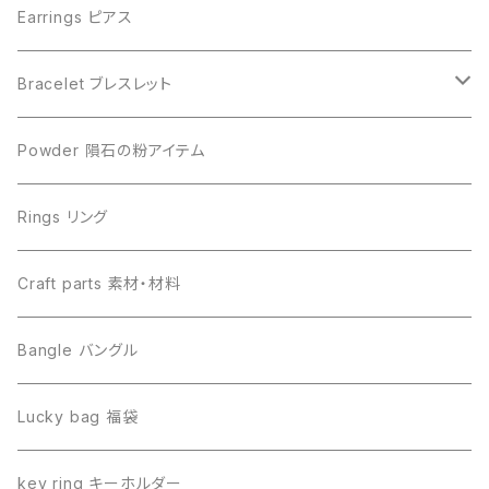
Campo del Cielo カンポデルシエロ
Campo del Cielo カンポデルシエロ
Earrings ピアス
Muonionalusta ムオニオナルスタ
Aletai アルタイ
Bracelet ブレスレット
Sericho セリコ
Muonionalusta ムオニオナルスタ
ビーズ単品
Powder 隕石の粉アイテム
Libyan desert glass リビアングラス
Henbury ヘンブリー
Rings リング
Canyon Diablo キャニオンディアブロ
Sericho セリコ
Craft parts 素材・材料
Imilac イミラック
Libyan desert glass リビアングラス
Bangle バングル
Henbury ヘンブリー
Seymchan セイムチャン
Lucky bag 福袋
Dronino ドロニノ
Imilac イミラック
key ring キーホルダー