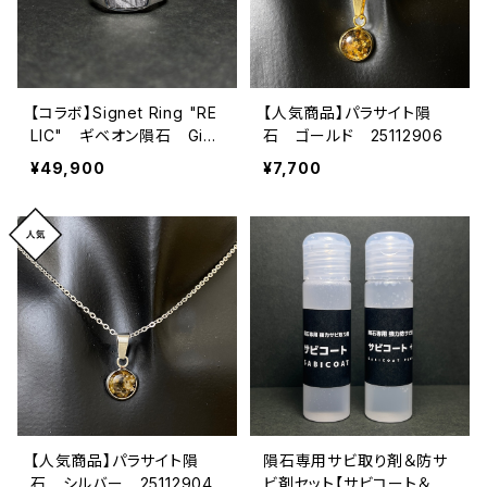
【コラボ】Signet Ring "RE
【人気商品】パラサイト隕
LIC" ギベオン隕石 Gib
石 ゴールド 25112906
eon Meteorite 2608010
¥49,900
¥7,700
2
【人気商品】パラサイト隕
隕石専用サビ取り剤＆防サ
石 シルバー 25112904
ビ剤セット【サビコート＆サ