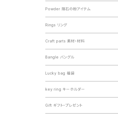
Sericho セリコ
Muonionalusta ムオニオナルスタ
ビーズ単品
Powder 隕石の粉アイテム
Libyan desert glass リビアングラス
Henbury ヘンブリー
Rings リング
Canyon Diablo キャニオンディアブロ
Sericho セリコ
Craft parts 素材・材料
Imilac イミラック
Libyan desert glass リビアングラス
Bangle バングル
Henbury ヘンブリー
Seymchan セイムチャン
Lucky bag 福袋
Dronino ドロニノ
Imilac イミラック
key ring キーホルダー
Moldavite モルダバイト
Moldavite モルダバイト
Gift ギフト・プレゼント