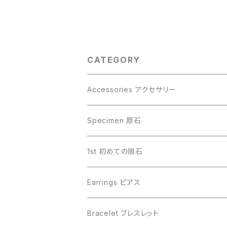
CATEGORY
Accessories アクセサリー
Gibeon ギベオン
Specimen 原石
Aletai アルタイ
Gibeon ギベオン
1st 初めての隕石
Campo del Cielo カンポデルシエロ
Campo del Cielo カンポデルシエロ
Earrings ピアス
Muonionalusta ムオニオナルスタ
Aletai アルタイ
Bracelet ブレスレット