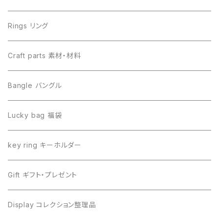
Libyan desert glass リビアングラス
Henbury ヘンブリー
Rings リング
Canyon Diablo キャニオンディアブロ
Sericho セリコ
Craft parts 素材・材料
Imilac イミラック
Libyan desert glass リビアングラス
Bangle バングル
Henbury ヘンブリー
Seymchan セイムチャン
Lucky bag 福袋
Dronino ドロニノ
Imilac イミラック
key ring キーホルダー
Moldavite モルダバイト
Moldavite モルダバイト
Gift ギフト・プレゼント
Seymchan セイムチャン
Dronino ドロニノ
Display コレクション整理品