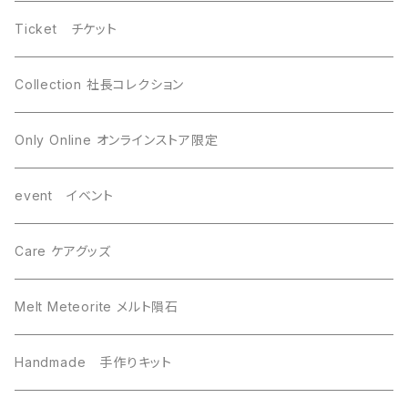
WireWrapping ワイヤーラッピング
Brahin ブラヒン
Ticket チケット
Gebel Kamil ゲベルカミル
Uruacu ウルアク
Collection 社長コレクション
Mundrabilla マンドラビラ
Canyon Diablo キャニオンディアブロ
Only Online オンラインストア限定
Saint-Aubin サントーバン
Agoudal アグダル
event イベント
Sikhote-Alin シホーテアリン
Chelyabinsk チェリャビンスク
Care ケアグッズ
others その他
Mundrabilla マンドラビラ
Melt Meteorite メルト隕石
Uruacu ウルアク
Chinga チンガー
Handmade 手作りキット