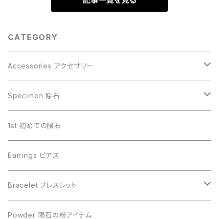
記事一覧を見る
CATEGORY
Accessories アクセサリー
Gibeon ギベオン
Specimen 原石
Aletai アルタイ
Gibeon ギベオン
1st 初めての隕石
Campo del Cielo カンポデルシエロ
Campo del Cielo カンポデルシエロ
Earrings ピアス
Muonionalusta ムオニオナルスタ
Aletai アルタイ
Bracelet ブレスレット
Sericho セリコ
Muonionalusta ムオニオナルスタ
ビーズ単品
Powder 隕石の粉アイテム