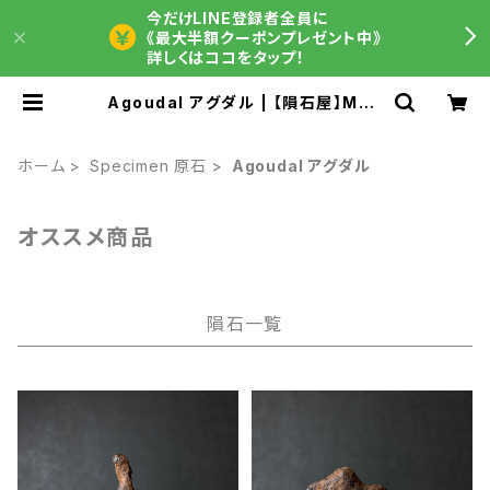
今だけLINE登録者全員に
《最大半額クーポンプレゼント中》
詳しくはココをタップ！
Agoudal アグダル | 【隕石屋】MET
EOS（メテオス）
ホーム
Specimen 原石
Agoudal アグダル
オススメ商品
隕石一覧