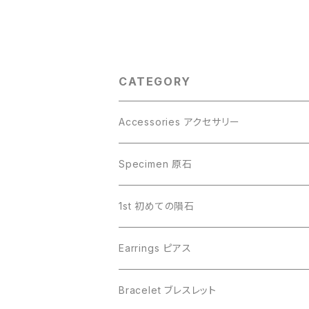
CATEGORY
Accessories アクセサリー
Gibeon ギベオン
Specimen 原石
Aletai アルタイ
Gibeon ギベオン
1st 初めての隕石
Campo del Cielo カンポデルシエロ
Campo del Cielo カンポデルシエロ
Earrings ピアス
Muonionalusta ムオニオナルスタ
Aletai アルタイ
Bracelet ブレスレット