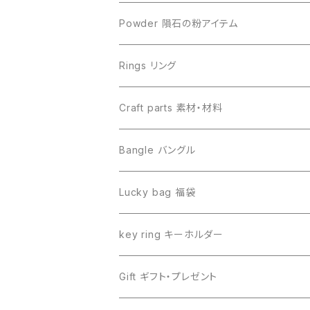
Sericho セリコ
Muonionalusta ムオニオナルスタ
ビーズ単品
Powder 隕石の粉アイテム
Libyan desert glass リビアングラス
Henbury ヘンブリー
Rings リング
Canyon Diablo キャニオンディアブロ
Sericho セリコ
Craft parts 素材・材料
Imilac イミラック
Libyan desert glass リビアングラス
Bangle バングル
Henbury ヘンブリー
Seymchan セイムチャン
Lucky bag 福袋
Dronino ドロニノ
Imilac イミラック
key ring キーホルダー
Moldavite モルダバイト
Moldavite モルダバイト
Gift ギフト・プレゼント