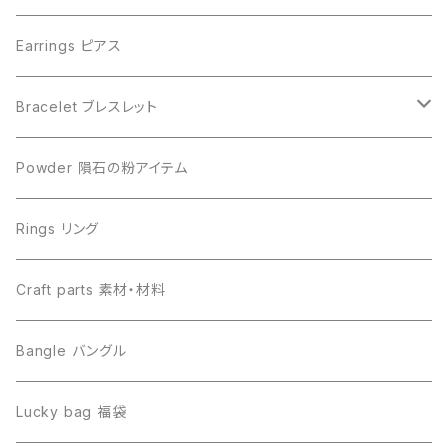
Campo del Cielo カンポデルシエロ
Campo del Cielo カンポデルシエロ
Earrings ピアス
Muonionalusta ムオニオナルスタ
Aletai アルタイ
Bracelet ブレスレット
Sericho セリコ
Muonionalusta ムオニオナルスタ
ビーズ単品
Powder 隕石の粉アイテム
Libyan desert glass リビアングラス
Henbury ヘンブリー
Rings リング
Canyon Diablo キャニオンディアブロ
Sericho セリコ
Craft parts 素材・材料
Imilac イミラック
Libyan desert glass リビアングラス
Bangle バングル
Henbury ヘンブリー
Seymchan セイムチャン
Lucky bag 福袋