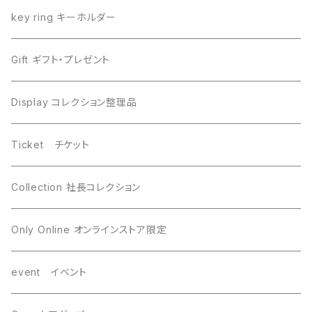
Dronino ドロニノ
Imilac イミラック
key ring キーホルダー
Moldavite モルダバイト
Moldavite モルダバイト
Gift ギフト・プレゼント
Seymchan セイムチャン
Dronino ドロニノ
Display コレクション整理品
WireWrapping ワイヤーラッピング
Brahin ブラヒン
Ticket チケット
Gebel Kamil ゲベルカミル
Uruacu ウルアク
Collection 社長コレクション
Mundrabilla マンドラビラ
Canyon Diablo キャニオンディアブロ
Only Online オンラインストア限定
Saint-Aubin サントーバン
Agoudal アグダル
event イベント