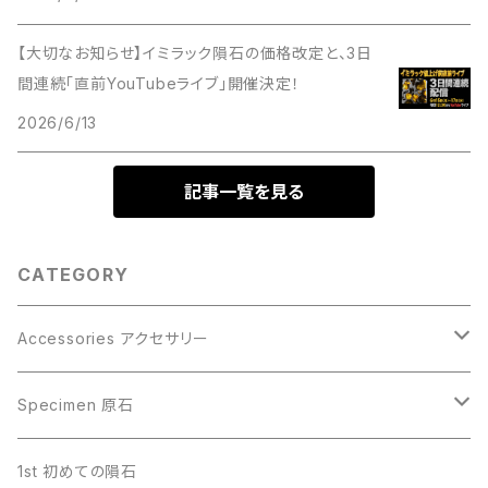
【大切なお知らせ】イミラック隕石の価格改定と、3日
間連続「直前YouTubeライブ」開催決定！
2026/6/13
記事一覧を見る
CATEGORY
Accessories アクセサリー
Gibeon ギベオン
Specimen 原石
Aletai アルタイ
Gibeon ギベオン
1st 初めての隕石