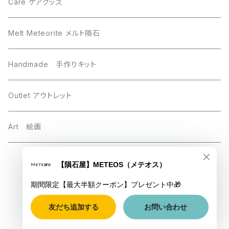
Sikhote-Alin シホーテアリン
Chelyabinsk チェリャビンスク
Care ケアグッズ
others その他
Mundrabilla マンドラビラ
Melt Meteorite メルト隕石
Uruacu ウルアク
Chinga チンガー
Handmade 手作りキット
Brahin ブラヒン
Taza タザ
Outlet アウトレット
Chinga チンガ―
Gebel Kamil ゲベルカミル
Art 絵画
Luna 月の隕石
Saint-Aubin サントーバン
© 【隕石屋】METEOS（メテオス）
Esquel エスケル
Mars 火星
Powered by
Baja California バハカリフォルニア
Sikhote-Alin シホーテアリン