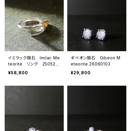
イミラック隕石 Imilac Me
ギベオン隕石 Gibeon M
teorite リング 250524
eteorite 26060103
35
¥58,800
¥29,800