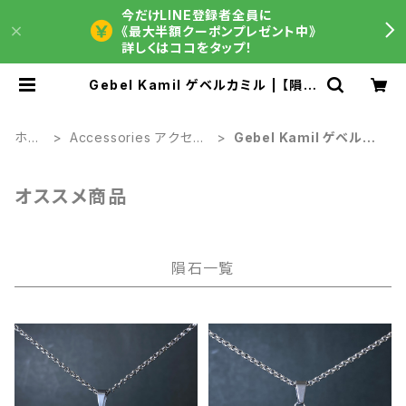
今だけLINE登録者全員に
《最大半額クーポンプレゼント中》
詳しくはココをタップ！
Gebel Kamil ゲベルカミル | 【隕石
屋】METEOS（メテオス）
ホー
Accessories アクセサ
Gebel Kamil ゲベルカ
ム
リー
ミル
オススメ商品
隕石一覧