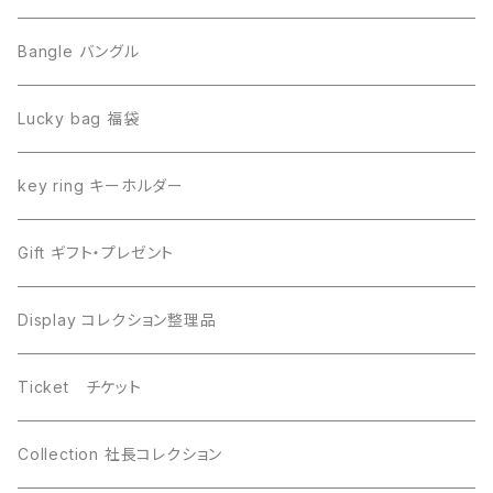
Imilac イミラック
Libyan desert glass リビアングラス
Bangle バングル
Henbury ヘンブリー
Seymchan セイムチャン
Lucky bag 福袋
Dronino ドロニノ
Imilac イミラック
key ring キーホルダー
Moldavite モルダバイト
Moldavite モルダバイト
Gift ギフト・プレゼント
Seymchan セイムチャン
Dronino ドロニノ
Display コレクション整理品
WireWrapping ワイヤーラッピング
Brahin ブラヒン
Ticket チケット
Gebel Kamil ゲベルカミル
Uruacu ウルアク
Collection 社長コレクション