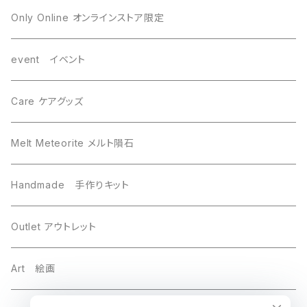
Mundrabilla マンドラビラ
Canyon Diablo キャニオンディアブロ
Only Online オンラインストア限定
Saint-Aubin サントーバン
Agoudal アグダル
event イベント
Sikhote-Alin シホーテアリン
Chelyabinsk チェリャビンスク
Care ケアグッズ
others その他
Mundrabilla マンドラビラ
Melt Meteorite メルト隕石
Uruacu ウルアク
Chinga チンガー
Handmade 手作りキット
Brahin ブラヒン
Taza タザ
Outlet アウトレット
Chinga チンガ―
Gebel Kamil ゲベルカミル
Art 絵画