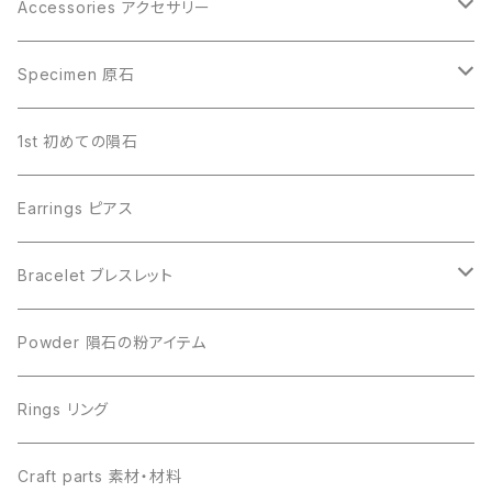
Accessories アクセサリー
Gibeon ギベオン
Specimen 原石
Aletai アルタイ
Gibeon ギベオン
1st 初めての隕石
Campo del Cielo カンポデルシエロ
Campo del Cielo カンポデルシエロ
Earrings ピアス
Muonionalusta ムオニオナルスタ
Aletai アルタイ
Bracelet ブレスレット
Sericho セリコ
Muonionalusta ムオニオナルスタ
ビーズ単品
Powder 隕石の粉アイテム
Libyan desert glass リビアングラス
Henbury ヘンブリー
Rings リング
Canyon Diablo キャニオンディアブロ
Sericho セリコ
Craft parts 素材・材料