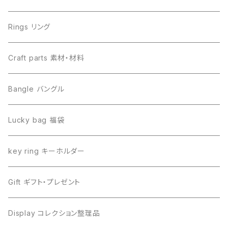
Libyan desert glass リビアングラス
Henbury ヘンブリー
Rings リング
Canyon Diablo キャニオンディアブロ
Sericho セリコ
Craft parts 素材・材料
Imilac イミラック
Libyan desert glass リビアングラス
Bangle バングル
Henbury ヘンブリー
Seymchan セイムチャン
Lucky bag 福袋
Dronino ドロニノ
Imilac イミラック
key ring キーホルダー
Moldavite モルダバイト
Moldavite モルダバイト
Gift ギフト・プレゼント
Seymchan セイムチャン
Dronino ドロニノ
Display コレクション整理品