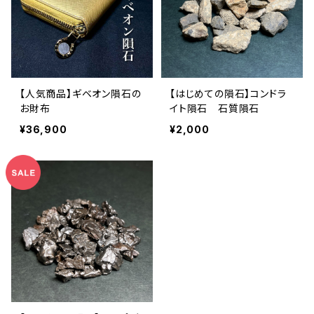
【人気商品】ギベオン隕石の
【はじめての隕石】コンドラ
お財布
イト隕石 石質隕石
¥36,900
¥2,000