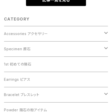
記事一覧を見る
CATEGORY
Accessories アクセサリー
Gibeon ギベオン
Specimen 原石
Aletai アルタイ
Gibeon ギベオン
1st 初めての隕石
Campo del Cielo カンポデルシエロ
Campo del Cielo カンポデルシエロ
Earrings ピアス
Muonionalusta ムオニオナルスタ
Aletai アルタイ
Bracelet ブレスレット
Sericho セリコ
Muonionalusta ムオニオナルスタ
ビーズ単品
Powder 隕石の粉アイテム