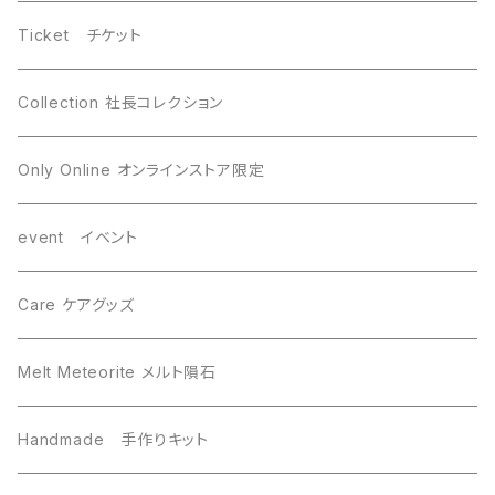
WireWrapping ワイヤーラッピング
Brahin ブラヒン
Ticket チケット
Gebel Kamil ゲベルカミル
Uruacu ウルアク
Collection 社長コレクション
Mundrabilla マンドラビラ
Canyon Diablo キャニオンディアブロ
Only Online オンラインストア限定
Saint-Aubin サントーバン
Agoudal アグダル
event イベント
Sikhote-Alin シホーテアリン
Chelyabinsk チェリャビンスク
Care ケアグッズ
others その他
Mundrabilla マンドラビラ
Melt Meteorite メルト隕石
Uruacu ウルアク
Chinga チンガー
Handmade 手作りキット