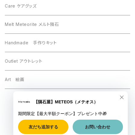
Sikhote-Alin シホーテアリン
Chelyabinsk チェリャビンスク
Care ケアグッズ
others その他
Mundrabilla マンドラビラ
Melt Meteorite メルト隕石
Uruacu ウルアク
Chinga チンガー
Handmade 手作りキット
Brahin ブラヒン
Taza タザ
Outlet アウトレット
Chinga チンガ―
Gebel Kamil ゲベルカミル
Art 絵画
Luna 月の隕石
Saint-Aubin サントーバン
© 【隕石屋】METEOS（メテオス）
Esquel エスケル
Mars 火星
Powered by
Baja California バハカリフォルニア
Sikhote-Alin シホーテアリン