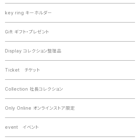
Dronino ドロニノ
Imilac イミラック
key ring キーホルダー
Moldavite モルダバイト
Moldavite モルダバイト
Gift ギフト・プレゼント
Seymchan セイムチャン
Dronino ドロニノ
Display コレクション整理品
WireWrapping ワイヤーラッピング
Brahin ブラヒン
Ticket チケット
Gebel Kamil ゲベルカミル
Uruacu ウルアク
Collection 社長コレクション
Mundrabilla マンドラビラ
Canyon Diablo キャニオンディアブロ
Only Online オンラインストア限定
Saint-Aubin サントーバン
Agoudal アグダル
event イベント