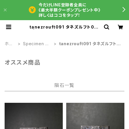
今だけLINE登録者全員に
《最大半額クーポンプレゼント中》
詳しくはココをタップ！
tanezrouft091 タネズルフト091
| 【隕石屋】METEOS（メテオス）
ホー
Specimen 原
tanezrouft091 タネズルフト0
ム
石
91
オススメ商品
隕石一覧