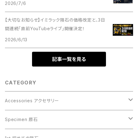
2026/7/6
【大切なお知らせ】イミラック隕石の価格改定と、3日
間連続「直前YouTubeライブ」開催決定！
2026/6/13
記事一覧を見る
CATEGORY
Accessories アクセサリー
Gibeon ギベオン
Specimen 原石
Aletai アルタイ
Gibeon ギベオン