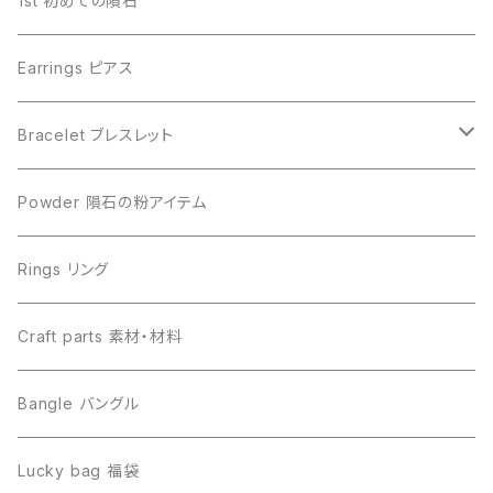
1st 初めての隕石
Campo del Cielo カンポデルシエロ
Campo del Cielo カンポデルシエロ
Earrings ピアス
Muonionalusta ムオニオナルスタ
Aletai アルタイ
Bracelet ブレスレット
Sericho セリコ
Muonionalusta ムオニオナルスタ
ビーズ単品
Powder 隕石の粉アイテム
Libyan desert glass リビアングラス
Henbury ヘンブリー
Rings リング
Canyon Diablo キャニオンディアブロ
Sericho セリコ
Craft parts 素材・材料
Imilac イミラック
Libyan desert glass リビアングラス
Bangle バングル
Henbury ヘンブリー
Seymchan セイムチャン
Lucky bag 福袋