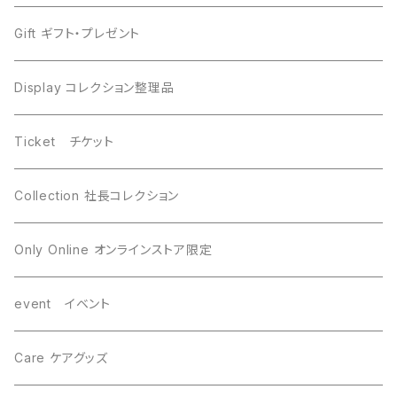
Moldavite モルダバイト
Moldavite モルダバイト
Gift ギフト・プレゼント
Seymchan セイムチャン
Dronino ドロニノ
Display コレクション整理品
WireWrapping ワイヤーラッピング
Brahin ブラヒン
Ticket チケット
Gebel Kamil ゲベルカミル
Uruacu ウルアク
Collection 社長コレクション
Mundrabilla マンドラビラ
Canyon Diablo キャニオンディアブロ
Only Online オンラインストア限定
Saint-Aubin サントーバン
Agoudal アグダル
event イベント
Sikhote-Alin シホーテアリン
Chelyabinsk チェリャビンスク
Care ケアグッズ