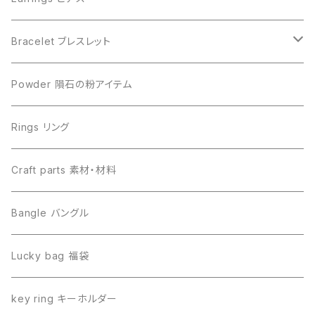
Muonionalusta ムオニオナルスタ
Aletai アルタイ
Bracelet ブレスレット
Sericho セリコ
Muonionalusta ムオニオナルスタ
ビーズ単品
Powder 隕石の粉アイテム
Libyan desert glass リビアングラス
Henbury ヘンブリー
Rings リング
Canyon Diablo キャニオンディアブロ
Sericho セリコ
Craft parts 素材・材料
Imilac イミラック
Libyan desert glass リビアングラス
Bangle バングル
Henbury ヘンブリー
Seymchan セイムチャン
Lucky bag 福袋
Dronino ドロニノ
Imilac イミラック
key ring キーホルダー