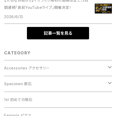
【大切なお知らせ】イミラック隕石の価格改定と、3日
間連続「直前YouTubeライブ」開催決定！
2026/6/13
記事一覧を見る
CATEGORY
Accessories アクセサリー
Gibeon ギベオン
Specimen 原石
Aletai アルタイ
Gibeon ギベオン
1st 初めての隕石
Campo del Cielo カンポデルシエロ
Campo del Cielo カンポデルシエロ
Earrings ピアス