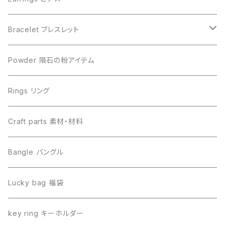
Muonionalusta ムオニオナルスタ
Aletai アルタイ
Bracelet ブレスレット
Sericho セリコ
Muonionalusta ムオニオナルスタ
ビーズ単品
Powder 隕石の粉アイテム
Libyan desert glass リビアングラス
Henbury ヘンブリー
Rings リング
Canyon Diablo キャニオンディアブロ
Sericho セリコ
Craft parts 素材・材料
Imilac イミラック
Libyan desert glass リビアングラス
Bangle バングル
Henbury ヘンブリー
Seymchan セイムチャン
Lucky bag 福袋
Dronino ドロニノ
Imilac イミラック
key ring キーホルダー