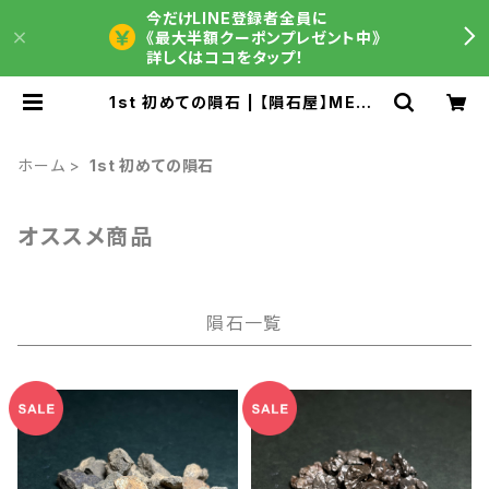
今だけLINE登録者全員に
《最大半額クーポンプレゼント中》
詳しくはココをタップ！
1st 初めての隕石 | 【隕石屋】METE
OS（メテオス）
ホーム
1st 初めての隕石
オススメ商品
隕石一覧