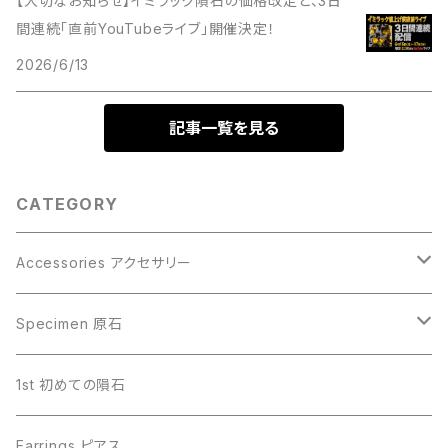
【大切なお知らせ】イミラック隕石の価格改定と、3日
間連続「直前YouTubeライブ」開催決定！
2026/6/13
記事一覧を見る
CATEGORY
Accessories アクセサリー
Gibeon ギベオン
Specimen 原石
Aletai アルタイ
Gibeon ギベオン
1st 初めての隕石
Campo del Cielo カンポデルシエロ
Campo del Cielo カンポデルシエロ
Earrings ピアス