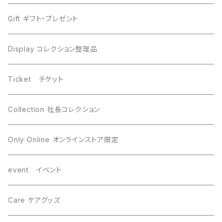
Moldavite モルダバイト
Moldavite モルダバイト
Gift ギフト・プレゼント
Seymchan セイムチャン
Dronino ドロニノ
Display コレクション整理品
WireWrapping ワイヤーラッピング
Brahin ブラヒン
Ticket チケット
Gebel Kamil ゲベルカミル
Uruacu ウルアク
Collection 社長コレクション
Mundrabilla マンドラビラ
Canyon Diablo キャニオンディアブロ
Only Online オンラインストア限定
Saint-Aubin サントーバン
Agoudal アグダル
event イベント
Sikhote-Alin シホーテアリン
Chelyabinsk チェリャビンスク
Care ケアグッズ