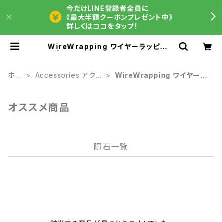
今だけLINE登録者全員に
《最大半額クーポンプレゼント中》
詳しくはココをタップ！
WireWrapping ワイヤーラッピング
| 【隕石屋】METEOS（メテオス）
ホー
Accessories アクセ
WireWrapping ワイヤーラ
ム
サリー
ッピング
オススメ商品
隕石一覧