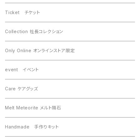
WireWrapping ワイヤーラッピング
Brahin ブラヒン
Ticket チケット
Gebel Kamil ゲベルカミル
Uruacu ウルアク
Collection 社長コレクション
Mundrabilla マンドラビラ
Canyon Diablo キャニオンディアブロ
Only Online オンラインストア限定
Saint-Aubin サントーバン
Agoudal アグダル
event イベント
Sikhote-Alin シホーテアリン
Chelyabinsk チェリャビンスク
Care ケアグッズ
others その他
Mundrabilla マンドラビラ
Melt Meteorite メルト隕石
Uruacu ウルアク
Chinga チンガー
Handmade 手作りキット