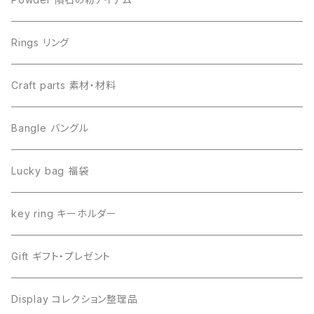
Libyan desert glass リビアングラス
Henbury ヘンブリー
Rings リング
Canyon Diablo キャニオンディアブロ
Sericho セリコ
Craft parts 素材・材料
Imilac イミラック
Libyan desert glass リビアングラス
Bangle バングル
Henbury ヘンブリー
Seymchan セイムチャン
Lucky bag 福袋
Dronino ドロニノ
Imilac イミラック
key ring キーホルダー
Moldavite モルダバイト
Moldavite モルダバイト
Gift ギフト・プレゼント
Seymchan セイムチャン
Dronino ドロニノ
Display コレクション整理品