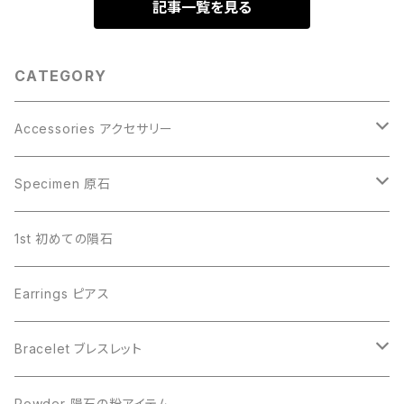
記事一覧を見る
CATEGORY
Accessories アクセサリー
Gibeon ギベオン
Specimen 原石
Aletai アルタイ
Gibeon ギベオン
1st 初めての隕石
Campo del Cielo カンポデルシエロ
Campo del Cielo カンポデルシエロ
Earrings ピアス
Muonionalusta ムオニオナルスタ
Aletai アルタイ
Bracelet ブレスレット
Sericho セリコ
Muonionalusta ムオニオナルスタ
ビーズ単品
Powder 隕石の粉アイテム