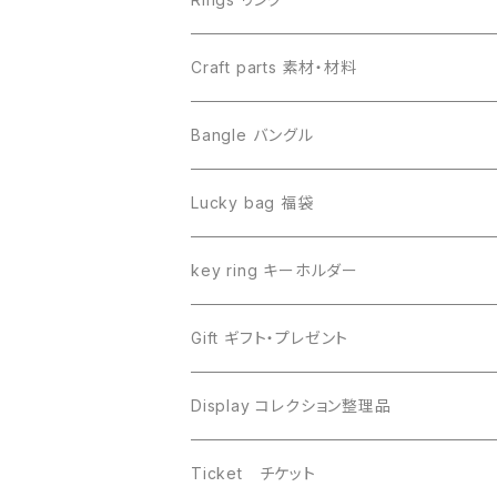
Canyon Diablo キャニオンディアブロ
Sericho セリコ
Craft parts 素材・材料
Imilac イミラック
Libyan desert glass リビアングラス
Bangle バングル
Henbury ヘンブリー
Seymchan セイムチャン
Lucky bag 福袋
Dronino ドロニノ
Imilac イミラック
key ring キーホルダー
Moldavite モルダバイト
Moldavite モルダバイト
Gift ギフト・プレゼント
Seymchan セイムチャン
Dronino ドロニノ
Display コレクション整理品
WireWrapping ワイヤーラッピング
Brahin ブラヒン
Ticket チケット