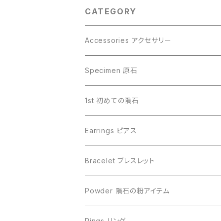
CATEGORY
Accessories アクセサリー
Gibeon ギベオン
Specimen 原石
Aletai アルタイ
Gibeon ギベオン
1st 初めての隕石
Campo del Cielo カンポデルシエロ
Campo del Cielo カンポデルシエロ
Earrings ピアス
Muonionalusta ムオニオナルスタ
Aletai アルタイ
Bracelet ブレスレット
Sericho セリコ
Muonionalusta ムオニオナルスタ
ビーズ単品
Powder 隕石の粉アイテム
Libyan desert glass リビアングラス
Henbury ヘンブリー
Rings リング