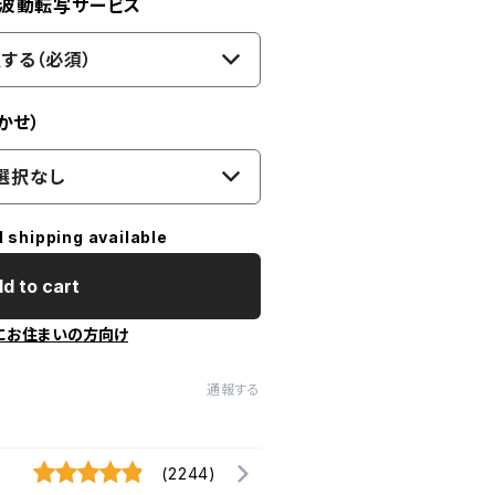
波動転写サービス
する（必須）
かせ）
選択なし
l shipping available
d to cart
にお住まいの方向け
通報する
(2244)