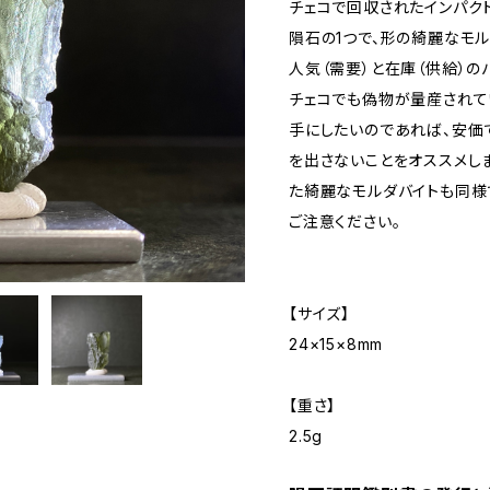
チェコで回収されたインパク
隕石の1つで、形の綺麗なモル
人気（需要）と在庫（供給）
チェコでも偽物が量産されて
手にしたいのであれば、安価
を出さないことをオススメし
た綺麗なモルダバイトも同様
ご注意ください。
【サイズ】
24×15×8mm
【重さ】
2.5g