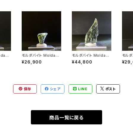
モルダバイト Moldavit
モルダバイト Moldavit
モルダバイト 
e 26070308
e 24062805
e 2
¥26,900
¥44,800
¥29
保存
シェア
LINE
ポスト
商品一覧に戻る